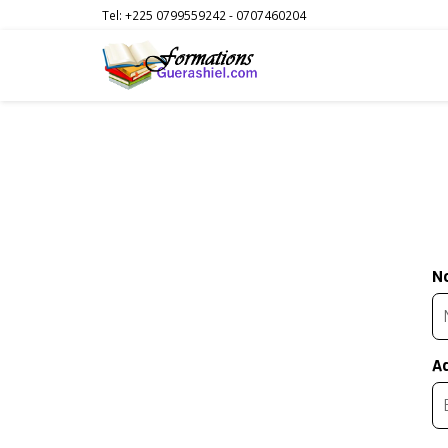
Tel: +225 0799559242 - 0707460204
N
A