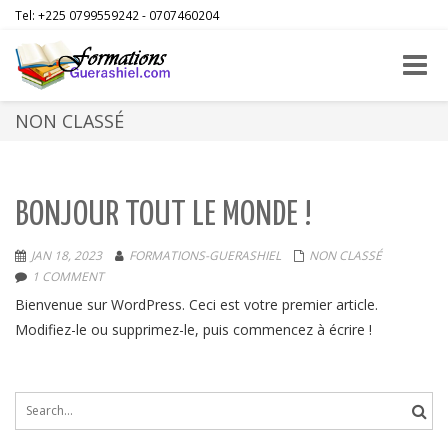
Tel: +225 0799559242 - 0707460204
Toggle
naviga
NON CLASSÉ
BONJOUR TOUT LE MONDE !
JAN 18, 2023
FORMATIONS-GUERASHIEL
NON CLASSÉ
1 COMMENT
Bienvenue sur WordPress. Ceci est votre premier article.
Modifiez-le ou supprimez-le, puis commencez à écrire !
Search
for: